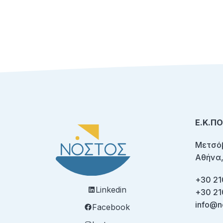
Ε.Κ.Π
Μετσόβ
Αθήνα,
+30 21
Linkedin
+30 21
info@n
Facebook