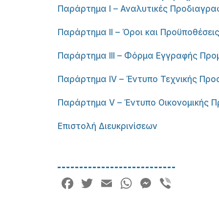
Παράρτημα I – Αναλυτικές Προδιαγρα
Παράρτημα II – Όροι και Προϋποθέσε
Παράρτημα III – Φόρμα Εγγραφής Προ
Παράρτημα IV – Έντυπο Τεχνικής Πρ
Παράρτημα V – Έντυπο Οικονομικής 
Επιστολή Διευκρινίσεων
Facebook
Twitter
Email
WhatsApp
Messeng
Viber