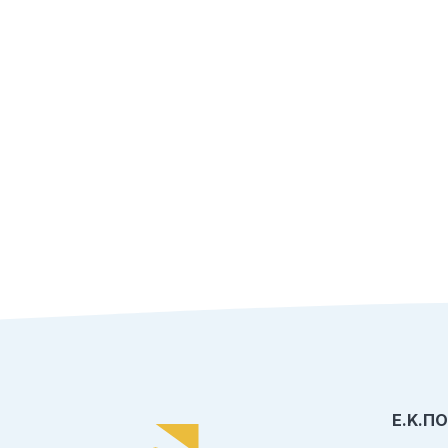
Ε.Κ.Π