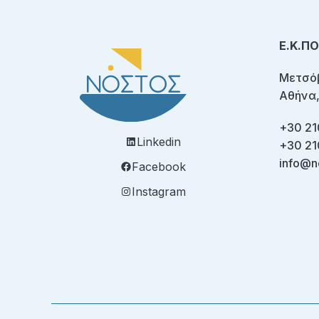
Ε.Κ.Π
Μετσόβ
Αθήνα,
+30 21
Linkedin
+30 21
info@n
Facebook
Instagram