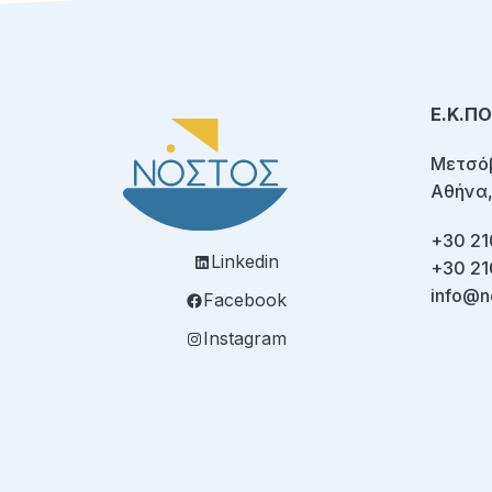
Ε.Κ.Π
Μετσόβ
Αθήνα,
+30 21
Linkedin
+30 21
info@n
Facebook
Instagram