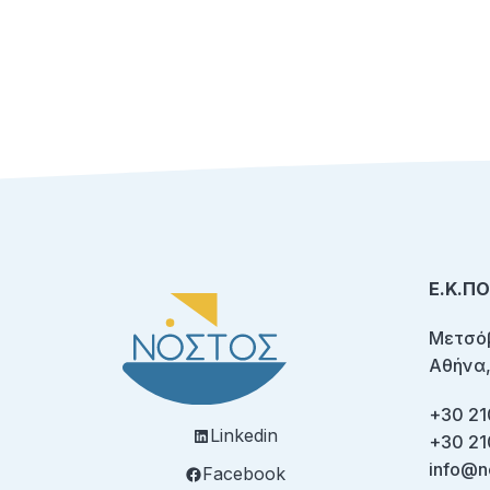
Ε.Κ.Π
Μετσόβ
Αθήνα,
+30 21
Linkedin
+30 21
info@n
Facebook