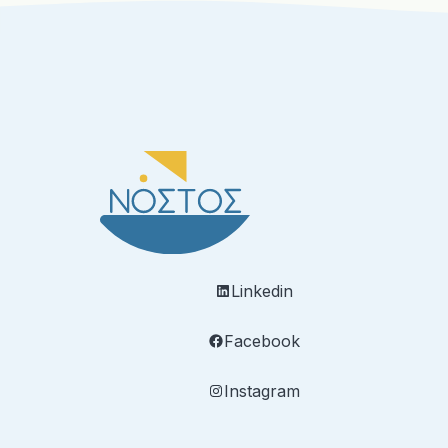
Οι Υπηρεσίες Συμβουλευτικής του ΝΟΣΤΟΥ
παρέχονται από εξειδικευμένους/ες
Συμβούλους με μακροχρόνια εμπειρία και
υψηλού επιπέδου γνώσεις.
Linkedin
Facebook
Instagram