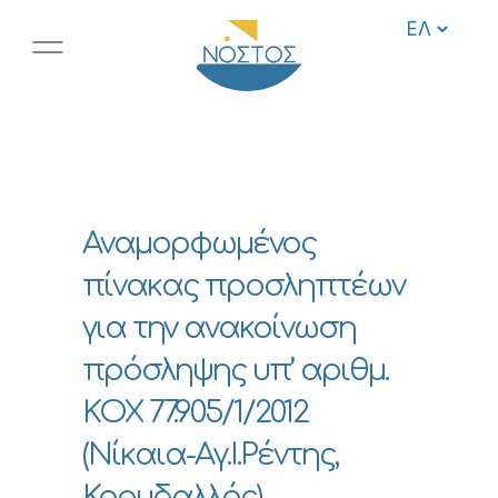
Αναμορφωμένος
πίνακας προσληπτέων
για την ανακοίνωση
πρόσληψης υπ’ αριθμ.
ΚΟΧ 77.905/1/2012
(Νίκαια-Αγ.Ι.Ρέντης,
Κορυδαλλός)