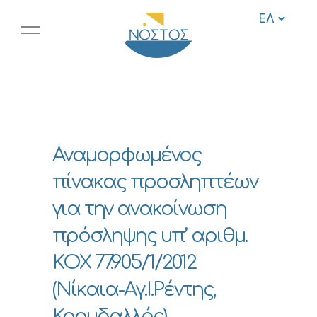
Αναμορφωμένος
πίνακας προσληπτέων
για την ανακοίνωση
πρόσληψης υπ’ αριθμ.
ΚΟΧ 77.905/1/2012
(Νίκαια-Αγ.Ι.Ρέντης,
Κορυδαλλός)