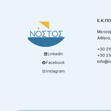
Ε.Κ.Π
Μετσόβ
Αθήνα,
+30 21
Linkedin
+30 21
info@n
Facebook
Instagram