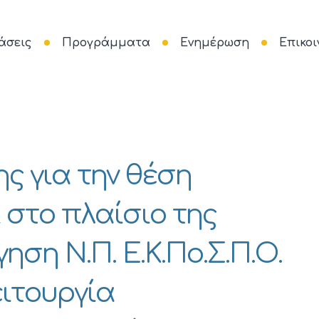
άσεις
Προγράμματα
Ενημέρωση
Επικοι
ς για την θέση
 στο πλαίσιο της
ση Ν.Π. Ε.Κ.Πο.Σ.Π.Ο.
ιτουργία