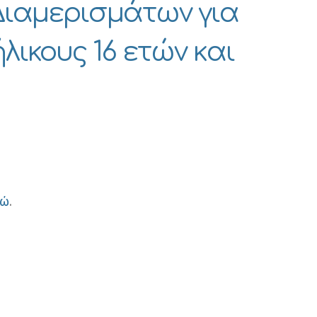
ιαμερισμάτων για
λικους 16 ετών και
δώ
.
er