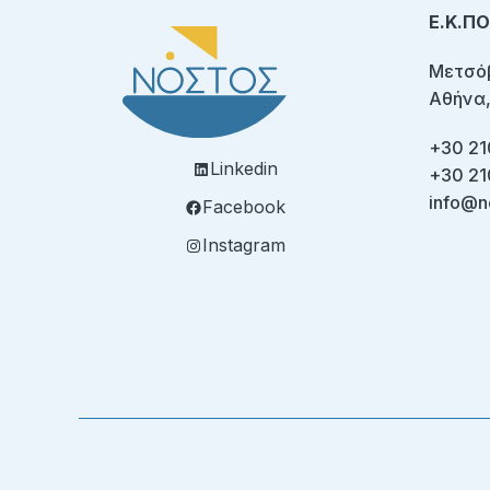
Ε.Κ.Π
Μετσόβ
Αθήνα,
+30 21
Linkedin
+30 21
info@n
Facebook
Instagram