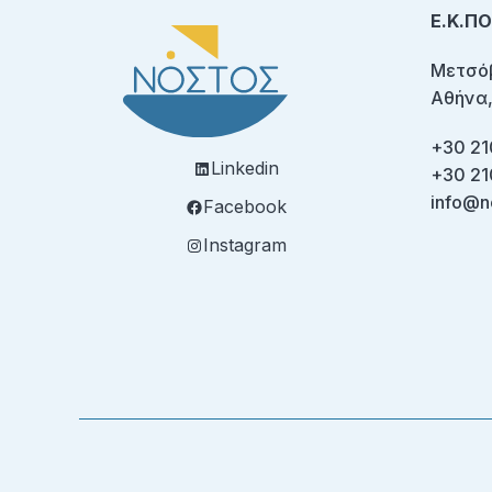
Ε.Κ.Π
Μετσόβ
Αθήνα,
+30 21
Linkedin
+30 21
info@n
Facebook
Instagram