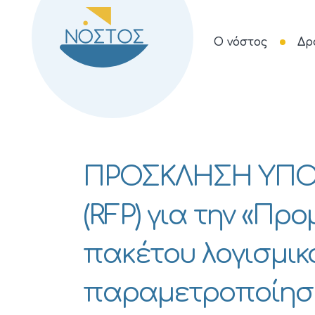
Ο νόστος
Δρ
ΠΡΟΣΚΛΗΣΗ ΥΠΟ
(RFP) για την «Πρ
πακέτου λογισμικ
παραμετροποίηση