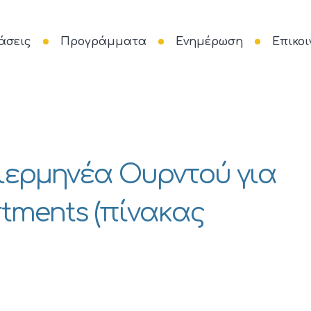
άσεις
Προγράμματα
Ενημέρωση
Επικοι
ιερμηνέα Ουρντού για
artments (πίνακας