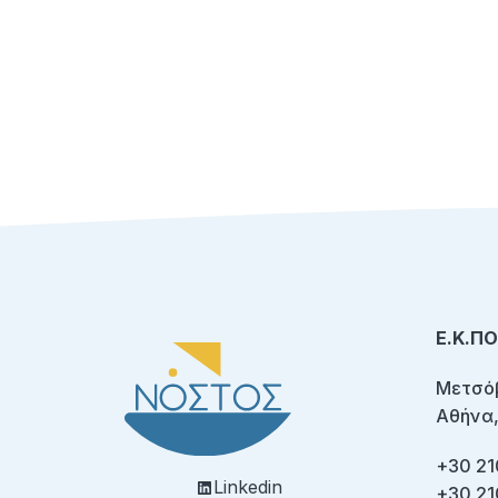
Ε.Κ.Π
Μετσόβ
Αθήνα,
+30 21
Linkedin
+30 21