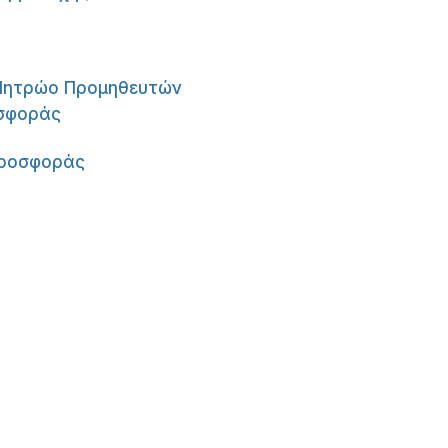
 Μητρώο Προμηθευτών
οσφοράς
Προσφοράς
er