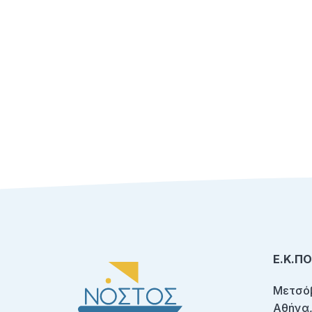
Ε.Κ.Π
Μετσόβ
Αθήνα,